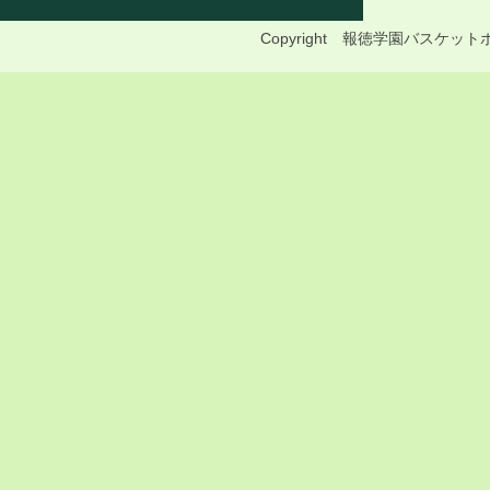
Copyright 報徳学園バス