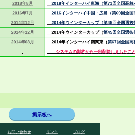
2018年8月
2018年インターハイ東海（第71回全国高
2016年7月
2016インターハイ中国・広島（第69回全
2014年12月
2014年ウインターカップ（第45回全国選
2014年12月
2014年ウインターカップ（
第45回全国選
2014年08月
2014年インターハイ南関東（
第67回全国
システムの制約から一部削除しましたこ
掲示板へ
お問い合わせ
リンク
ブログ