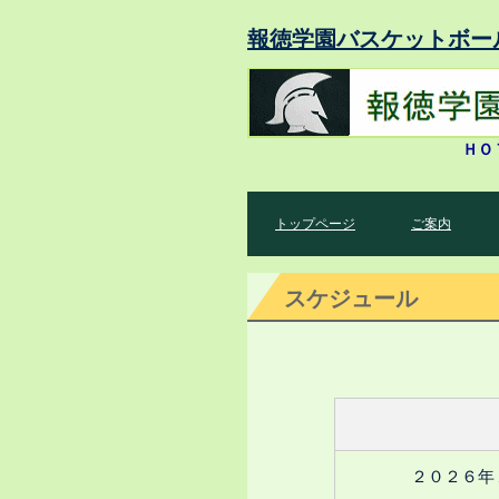
報徳学園バスケットボー
ＨＯ
トップページ
ご案内
スケジュール
２
０２６年