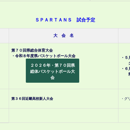
ＳＰＡＲＴＡＮＳ 試合予定
大 会 名
第７０回県総合体育大会
・令和８年度県バスケットボール大会
・５
グリ
２０２６年・第７０回県
・６
総体バスケットボール大
県総
会
第３６回近畿高校新人大会
・グ