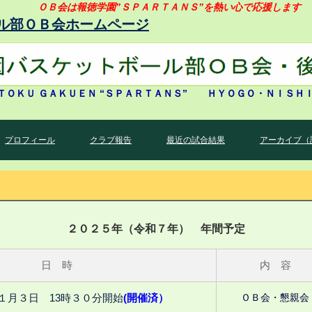
ＯＢ会は報徳学園”ＳＰＡＲＴＡＮＳ”を熱い心で応援します
ル部ＯＢ会ホームページ
ＴＯＫＵ ＧＡＫＵＥＮ “ＳＰＡＲＴＡＮＳ” ＨＹＯＧＯ・ＮＩＳＨ
プロフィール
クラブ報告
最近の試合結果
アーカイブ（
２０２５年（令和７年） 年間予定
日 時
内 容
１月
３日 13時３０分開始
(開催済）
ＯＢ会・懇親会