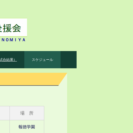
ＩＮＯＭＩＹＡ
試合結果）
スケジュール
場 所
報徳学園