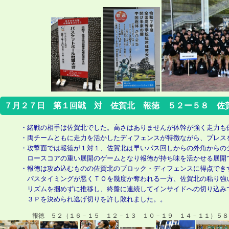
７月２７日 第１回戦 対 佐賀北 報徳 ５２ー５８ 佐
・緒戦の相手は佐賀北でした。高さはありませんが体幹が強く走力も
・両チームともに走力を活かしたディフェンスが特徴ながら、プレス
・攻撃面では報徳が１対１、佐賀北は早いパス回しからの外角からの
ロースコアの重い展開のゲームとなり報徳が持ち味を活かせる展開
・報徳は攻め込むものの佐賀北のブロック・ディフェンスに得点でき
パスタイミングが悪くＴＯを幾度か奪われる一方、佐賀北の粘り強
リズムを掴めずに推移し、終盤に連続してインサイドへの切り込み
３Ｐを決められ逃げ切りを許し敗れました。。
報徳 ５２（１６－１５ １２－１３ １０－１９ １４－１１）５８