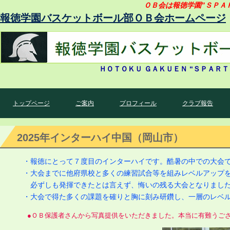
ＯＢ会は報徳学園”ＳＰＡ
報徳学園バスケットボール部ＯＢ会ホームページ
ＨＯＴＯＫＵ ＧＡＫＵＥＮ “ＳＰＡ
トップページ
ご案内
プロフィール
クラブ報告
2025年インターハイ中国（岡山市）
・報徳にとって７度目のインターハイです。酷暑の中での大会で報
・大会までに他府県校と多くの練習試合等を組みレベルアップ
必ずしも発揮できたとは言えず、悔いの残る大会となりまし
・大会で得た多くの課題を確りと胸に刻み研鑽し、一層のレベ
●ＯＢ保護者さんから写真提供をいただきました。本当に有難うご