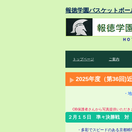
報徳学園バスケットボー
ＨＯ
トップページ
ご案内
2025年度（第36回
・地
OB保護者さんから写真提供いただきま
２月１５日 準々決勝戦 対
・多彩でスピードのある京都精