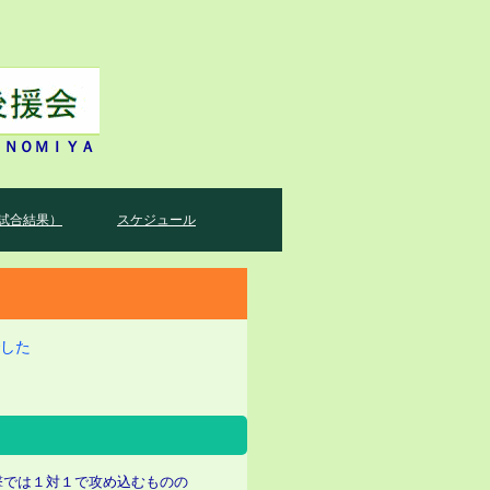
ＩＮＯＭＩＹＡ
試合結果）
スケジュール
した
撃では１対１で攻め込むものの