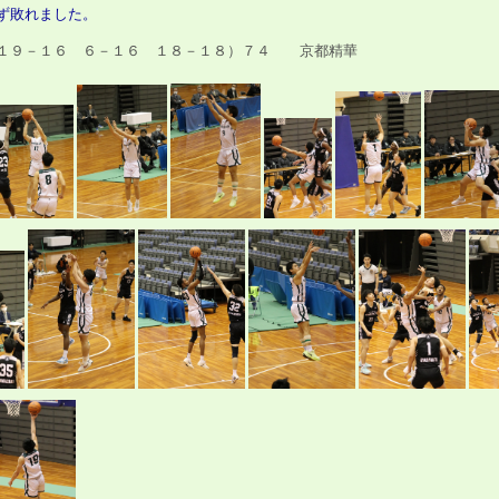
ず敗れました。
１９－１６ ６－１６ １８－１８）７４ 京都精華