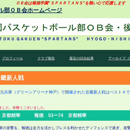
ＯＢ会は報徳学園”ＳＰＡＲＴＡＮＳ”を熱い心で応援します
ル部ＯＢ会ホームページ
ＴＯＫＵ ＧＡＫＵＥＮ “ＳＰＡＲＴＡＮＳ” ＨＹＯＧＯ・ＮＩＳＨ
プロフィール
クラブ報告
最近の試合結果
アーカイブ（
)近畿新人戦
元兵庫（グリーンアリーナ神戸）で開催された近畿新人戦はベスト４で
した。有難うございました。
 京都精華 報徳 53ー74 京都精華
華の攻撃を、報徳は走力を活かしプレスを利かせたディフェンスで凌ぎ、攻