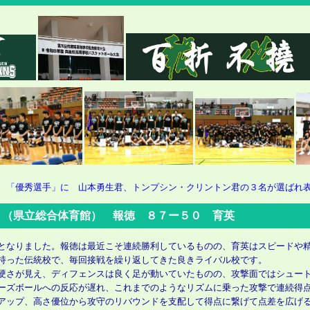
 「優秀選手」に 山本勇生君、トンプシン・クリントン君の３名が選ばれ
 （県立総合体育館） 報徳 ８７ー５０ 育英
となりました。報徳は最近こそ連続勝利しているものの、育英はスピードや
持った伝統校で、毎回接戦を繰り返してきた良きライバル校です。
硬さが見え、ディフェンスは良く足が動いていたものの、攻撃面ではシュー
ズボールへの反応が遅れ、これまでのようなリズムに乗った攻撃で連続得
アップ、高さ優位から攻守のリバウンドを支配して得点に繋げて点差を広げ