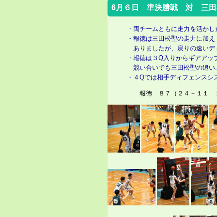
6月６日 準決勝戦 対 三
・両チームともに走力を活かし
・報徳は三田松聖の走力に加え
ありましたが、戻りの速いデ
・報徳は３Q入りからギアアッ
競い合いでも三田松聖の追い
・４Qでは相手ディフェンスシ
報徳 ８７（２４－１１ ２