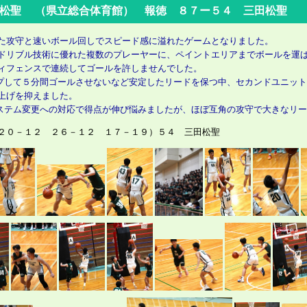
田松聖 （県立総合体育館） 報徳 ８７ー５４ 三田松聖
た攻守と速いボール回しでスピード感に溢れたゲームとなりました。
ドリブル技術に優れた複数のプレーヤーに、ペイントエリアまでボールを運
ィフェンスで連続してゴールを許しませんでした。
プして５分間ゴールさせないなど安定したリードを保つ中、セカンドユニッ
上げを抑えました。
ステム変更への対応で得点が伸び悩みましたが、ほぼ互角の攻守で大きなリ
０－１２ ２６－１２ １７－１９）５４ 三田松聖