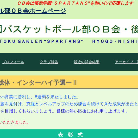
ＯＢ会は報徳学園”ＳＰＡＲＴＡＮＳ”を熱い心で応援します
ル部ＯＢ会ホームページ
ＴＯＫＵ ＧＡＫＵＥＮ “ＳＰＡＲＴＡＮＳ” ＨＹＯＧＯ・ＮＩＳＨ
プロフィール
クラブ報告
最近の試合結果
アーカイブ（
）県総体・インターハイ予選ーⅡ
vs育英に勝利し、8連覇を果たしました。
課題を見付け、克服とレベルアップのため練習を続けてきた成果が出た
位を目指してもらいましょう。皆様の熱い応援にお礼申し上げます。
いただきました。
表 彰 式