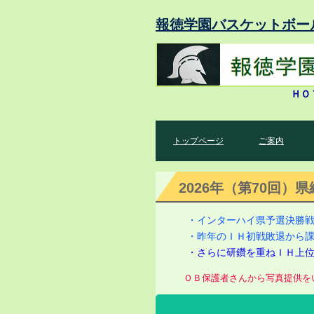
報徳学園バスケットボー
ＨＯ
トップページ
ご案内
2026年（第70回
・インターハイ県予選決勝戦
・昨年のＩＨ初戦敗退から
・さらに研鑽を重ねＩＨ上
ＯＢ保護者さんから写真提供を