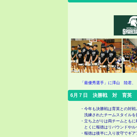
「最優秀選手」に澤山 陸君、
6月７日 決勝戦 対 育英
・今年も決勝戦は育英との対戦
洗練されたチームスタイルを
・立ち上がりは両チームともに
とくに報徳はリバウンドやルー
・報徳は後半に入り攻守でギア