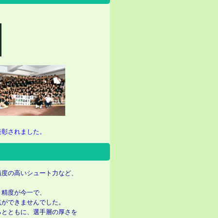
表彰されました。
精度の高いシュート力など、
ト精度が今一で、
点ができませんでした。
るとともに、選手層の厚さを