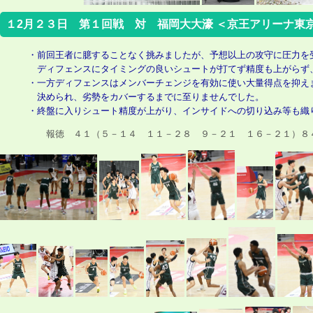
１2月２３日 第１回戦 対 福岡大大濠 ＜京王アリーナ
・前回王者に臆することなく挑みましたが、予想以上の攻守に圧力を
ディフェンスにタイミングの良いシュートが打てず精度も上がらず
・一方ディフェンスはメンバーチェンジを有効に使い大量得点を抑え
決められ、劣勢をカバーするまでに至りませんでした。
・終盤に入りシュート精度が上がり、インサイドへの切り込み等も織
報徳 ４１（５－１４ １１－２８ ９－２１ １６－２１）８