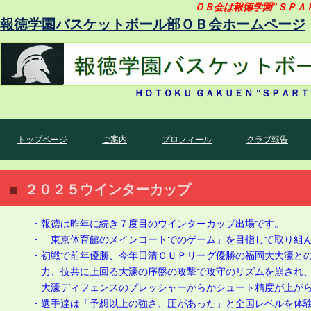
ＯＢ会は報徳学園”ＳＰＡ
報徳学園バスケットボール部ＯＢ会ホームページ
ＨＯＴＯＫＵ ＧＡＫＵＥＮ “ＳＰＡ
トップページ
ご案内
プロフィール
クラブ報告
２０２５ウインターカップ
・報徳は昨年に続き７度目のウインターカップ出場です。
・「東京体育館のメインコートでのゲーム」を目指して取り組
・初戦で前年優勝、今年日清ＣＵＰリーグ優勝の福岡大大濠と
力、技共に上回る大濠の序盤の攻撃で攻守のリズムを崩され、
大濠ディフェンスのプレッシャーからかシュート精度が上がら
・選手達は「予想以上の強さ、圧があった」と全国レベルを体