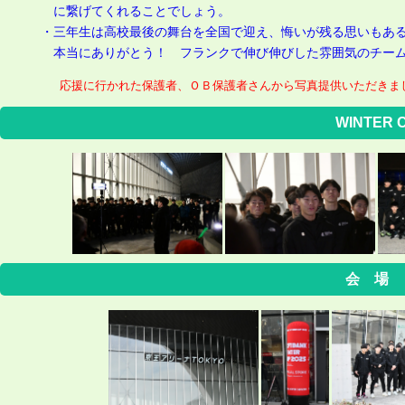
に繋げてくれることでしょう。
・三年生は高校最後の舞台を全国で迎え、悔いが残る思いもあ
本当にありがとう！ フランクで伸び伸びした雰囲気のチー
応援に行かれた保護者、ＯＢ保護者さんから写真提供いただきま
WINTER
会 場 