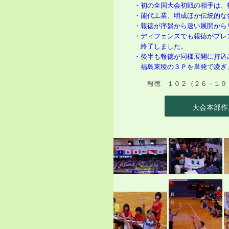
・初の全国大会初戦の相手は、
・能代工業、明成ほか伝統的な
・報徳が序盤から速い展開から
・ディフェンスでも報徳がプレ
終了しました。
・後半も報徳が同様展開に持込
福島東稜の３Ｐを単発で凌ぎ
報徳 １０２（２６－１９ 
大会本部作