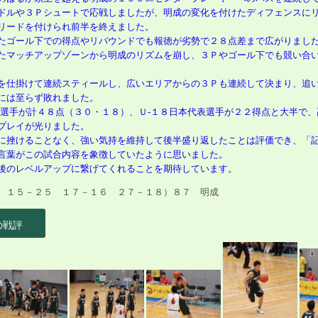
ルや３Ｐシュートで応戦しましたが、明成の変化を付けたディフェンスに
リードを付けられ前半を終えました。
たゴール下での得点やリバウンドでも報徳が劣勢で２８点差まで広がりまし
マッチアップゾーンから明成のリズムを崩し、３Ｐやゴール下でも競い合
を仕掛けて連続スティールし、広いエリアからの３Ｐも連続して決まり、追
には至らず敗れました。
表選手が計４８点（３０・１８）、Ｕ‐１８日本代表選手が２２得点と大半で
プレイが光りました。
に挫けることなく、強い気持を維持して後半盛り返したことは評価でき、「
言葉がこの試合内容を象徴していたように思いました。
後のレベルアップに繋げてくれることを期待しています。
５－２５ １７－１６ ２７－１８）８７ 明成
の戦評