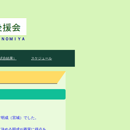
ＩＮＯＭＩＹＡ
試合結果）
スケジュール
す明成（宮城）でした。
て決める明成が着実に得点を