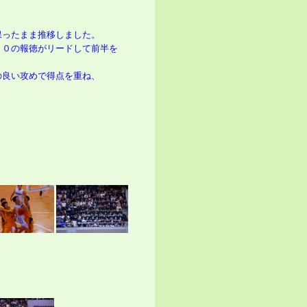
。
保ったまま推移しました。
４０の報徳がリードして前半を
の良い攻めで得点を重ね、