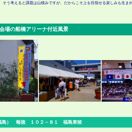
。そう考えると課題は山積みですが、だからこそ上を目指せる楽しみも生ま
会場の船橋アリーナ付近風景
島） 報徳 １０２－８１ 福島東稜