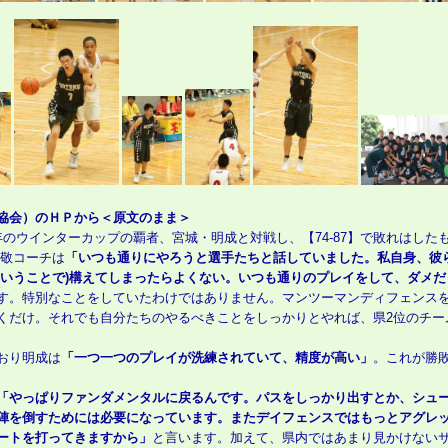
協会）のＨＰから＜原文のまま＞
のウインターカップの覇者、宮城・明成と対戦し、【74-87】で敗れはした
 敬コーチは
「いつも通りにやろうと選手たちと話していました。私自身、彼
ということで)構えてしまったらよくない。いつも通りのプレイをして、ダメ
す。特別なことをしていたわけではありません。マンツーマンディフェンス
くだけ。それでも自分たちのやるべきことをしっかりとやれば、県2位のチー
おり明成は
「一つ一つのプレイが洗練されていて、精度が高い」
。これが勝
「やっぱりファンダメンタルに戻るんです。パスをしっかり出すとか、シュ
陣を倒すためには必要になっています。またデイフェンスではもっとアグレ
ートを打ってきますから」
と言います。加えて、県内ではあまり見かけない