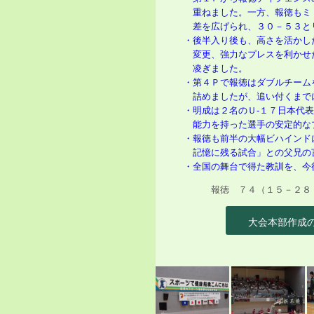
重ねました。一方、報徳もミド
差を広げられ、３０－５３と
・後半入り後も、高さを活かし
変更、強力なプレスを利かせた
凌ぎました。
・第４Ｐで報徳はダブルチーム
詰めましたが、追い付くまで
・明成は２名のＵ‐１７日本代
能力を持った選手の安定的な
・報徳も前半の大幅ビハインド
記憶に残る試合」との父兄の
・全国の舞台で得た教訓を、今
報徳 ７４（１５－２８ １
大会本部作成