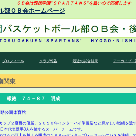
ＯＢ会は報徳学園”ＳＰＡＲＴＡＮＳ”を熱い心で応援します
ル部ＯＢ会ホームページ
ＴＯＫＵ ＧＡＫＵＥＮ “ＳＰＡＲＴＡＮＳ” ＨＹＯＧＯ・ＮＩＳＨ
プロフィール
クラブ報告
最近の試合結果
アーカイブ（
南関東
 報徳 ７４－８７ 明成
運動公園体育館
カップ２度目の優勝、２０１０年インターハイ準優勝など輝かしい戦績を遺
日本代表選手3人を擁するスーパーチームです。
のはるか頭上を越える明成の１９９㎝センタープレーヤーへのパスを連続し