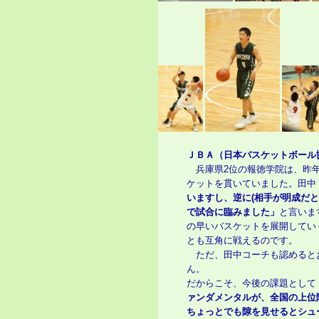
ＪＢＡ（日本バスケットボール
兵庫県2位の報徳学院は、昨年
ケットを貫いていました。田中
いますし、逆に(相手が明成だ
で試合に臨みました」
と言いま
の早いバスケットを展開してい
とも互角に戦えるのです。
ただ、田中コーチも認めると
ん。
だからこそ、今後の課題として
ァンダメンタルが、全国の上位
ちょっとでも隙を見せるとシュ