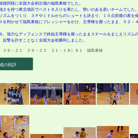
報徳同様に全国大会初出場の福島東稜でした。
強さを持つ東北地区でベスト８入りを果たし、勢いのある若いチームでした
リズムをつくり、３Ｐやミドルからのシュートも決まり、１０点前後の差を
スを利かせて福島東稜にプレッシャーをかけ、主導権を握ったまま、５２－
み、強力なディフェンスで終始主導権を握ったままスチールをまじえリズム
、反撃を許すことなく全国大会初勝利しました。
２６－２１ ２９－２３ ２１－１８）８１ 福島東稜
成の戦評