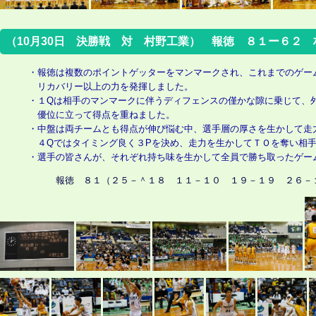
（10月30日 決勝戦 対 村野工業） 報徳 ８１ー６２ 
・報徳は複数のポイントゲッターをマンマークされ、これまでのゲー
リカバリー以上の力を発揮しました。
・１Qは相手のマンマークに伴うディフェンスの僅かな隙に乗じて、
優位に立って得点を重ねました。
・中盤は両チームとも得点が伸び悩む中、選手層の厚さを生かして走
４Qではタイミング良く３Pを決め、走力を生かしてＴＯを奪い相手
・選手の皆さんが、それぞれ持ち味を生かして全員で勝ち取ったゲー
報徳 ８１（２５－＾１８ １１－１０ １９－１９ ２６－１