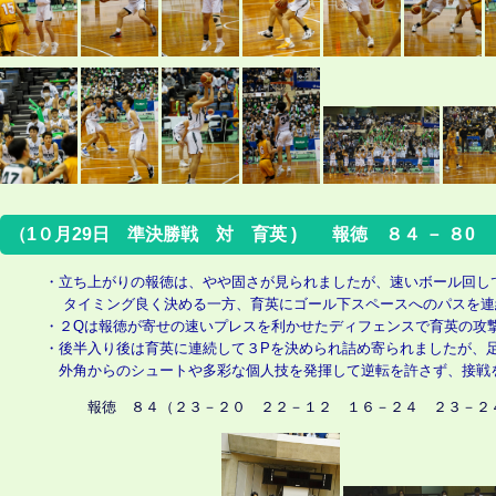
（1０月29日 準決勝戦 対 育英 ) 報徳 ８４ － ８0
・立ち上がりの報徳は、やや固さが見られましたが、速いボール回し
タイミング良く決める一方、育英にゴール下スペースへのパスを連
・２Qは報徳が寄せの速いプレスを利かせたディフェンスで育英の攻
・後半入り後は育英に連続して３Pを決められ詰め寄られましたが、
外角からのシュートや多彩な個人技を発揮して逆転を許さず、接戦
報徳 ８４（２３－２０ ２２－１２ １６－２４ ２３－２