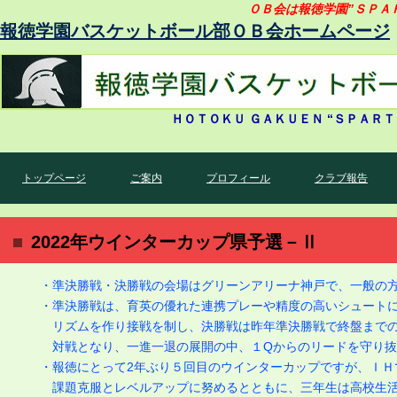
ＯＢ会は報徳学園”ＳＰＡ
報徳学園バスケットボール部ＯＢ会ホームページ
ＨＯＴＯＫＵ ＧＡＫＵＥＮ “ＳＰＡ
トップページ
ご案内
プロフィール
クラブ報告
2022年ウインターカップ県予選－Ⅱ
・準決勝戦・決勝戦の会場はグリーンアリーナ神戸で、一般の
・準決勝戦は、育英の優れた連携プレーや精度の高いシュート
リズムを作り接戦を制し、決勝戦は昨年準決勝戦で終盤までの
対戦となり、一進一退の展開の中、１Qからのリードを守り抜
・報徳にとって2年ぶり５回目のウインターカップですが、ＩＨ
課題克服とレベルアップに努めるとともに、三年生は高校生活