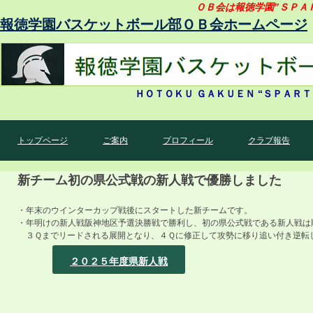
ＯＢ会は報徳学園”ＳＰＡ
報徳学園バスケットボール部ＯＢ会ホームページ
ＨＯＴＯＫＵ ＧＡＫＵＥＮ “ＳＰＡ
トップページ
ご案内
プロフィール
クラブ報告
新チーム初の県公式戦の新人戦で優勝しました
・年末のウインターカップ戦後にスタートした新チームです。
・年明けの新人戦阪神地区予選決勝戦で勝利し、初の県公式戦である新人戦は
３Ｑまでリードされる展開となり、４Ｑに修正して攻勢に移り追い付き逆転
２０２５年度県新人戦